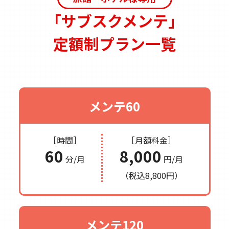
「サブスクメンテ」
定額制プラン一覧
メンテ60
［時間］
［月額料金］
60
8,000
分/月
円/月
（税込8,800円）
メンテ120