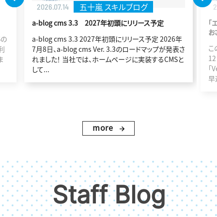
保坂 スキルブログ
2025.12.12
2
「エントリー管理」ページのカスタマイズをしたときの
a
おさらい
6年
待
この記事は a-blog cms Advent Calendar 2025 の
表さ
a
12日目の記事です。 a-blog cmsの最新バージョン
Sと
待
「Ver3.2」が今年発表されました。 新しい機能もあり
早速お...
more
Staff Blog