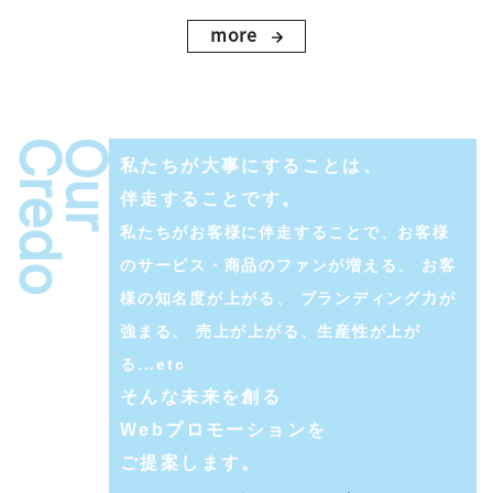
more
Credo
Our
私たちが大事にすることは、
伴走することです。
私たちがお客様に伴走することで
、
お客様
のサービス・商品のファンが増える
、
お客
様の知名度が上がる
、
ブランディング力が
強まる
、
売上が上がる、生産性が上が
る
...etc
そんな未来を創る
Webプロモーションを
ご提案します。