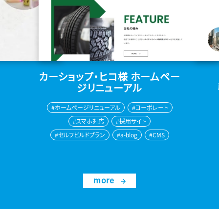
藤木サッシ株式会社様 公式ホ
ームページリニューアル
ー
#a-blog
#スマホ対応
#ホームページリニューアル
#CMS
#採用サイト
#コーポレート
more