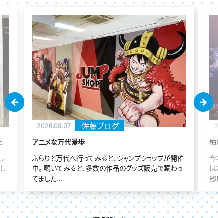
吉原ブログ
2026.07.30
2
柏崎花火大会に行ってきました!(^^)!
7
開催
今年も柏崎花火大会に行ってきました～!(^^)!​ 今年
こ
っ
はあちこちの花火大会を楽しんでします。 近くの「四ツ
ま
郷屋」や...
トケ