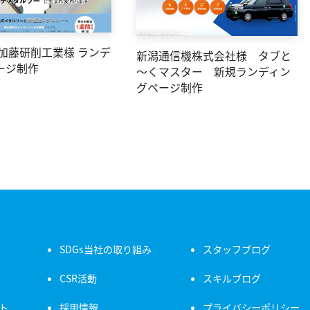
 加藤研削工業様 ランデ
新潟通信機株式会社様 タブと
ージ制作
～くマスター 新規ランディン
グページ制作
SDGs当社の取り組み
スタッフブログ
CSR活動
スキルブログ
ト
採用情報
プライバシーポリシー