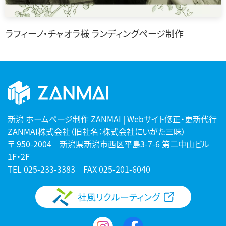
ラフィーノ・チャオラ様 ランディングページ制作
新潟 ホームページ制作 ZANMAI | Webサイト修正・更新代行
ZANMAI株式会社（旧社名：株式会社にいがた三昧）
〒 950-2004 新潟県新潟市西区平島3-7-6 第二中山ビル
1F・2F
TEL
025-233-3383
FAX 025-201-6040
社風リクルーティング