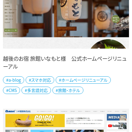
越後のお宿 旅館いなもと様 公式ホームページリニュ
ーアル
越後湯沢温泉 越後のお宿 旅館いなもと様の公式ホームページをリ
#a-blog
#スマホ対応
#ホームページリニューアル
ニューアルしました。 越後湯沢駅の目の前という好立地で、古くから
#CMS
#多言語対応
#旅館・ホテル
受け継がれてきた宿場町のおもてな...