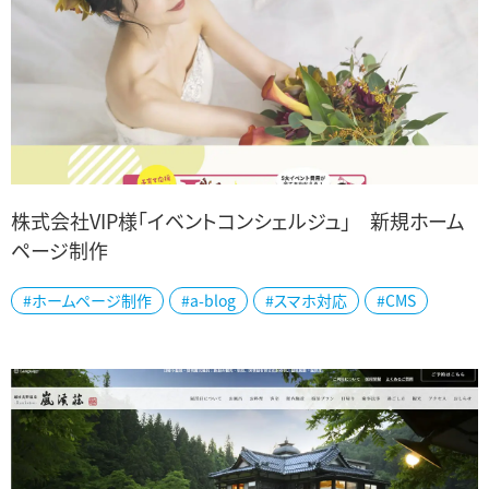
株式会社VIP様「イベントコンシェルジュ」 新規ホーム
ページ制作
新潟県下で冠婚葬祭業を幅広くグループ展開されている、株式会社
#ホームページ制作
#a-blog
#スマホ対応
#CMS
VIPグループ様「イベントコンシェルジュ」ホームページを新規制作し
ました。 「ウエディング」「キッ...