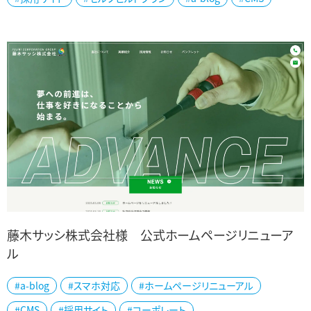
域に密着したサービスを展開するカーショップ・ヒコ様の公式ホーム
ページを、リニューアル制作い...
藤木サッシ株式会社様 公式ホームページリニューア
ル
新潟県聖籠町に本社を構える 藤木サッシ株式会社様の公式ホーム
#a-blog
#スマホ対応
#ホームページリニューアル
ページをリニューアル制作いたしました。 藤木サッシ様は、公共施設
#CMS
#採用サイト
#コーポレート
を中心としたサッシや外装パネル...