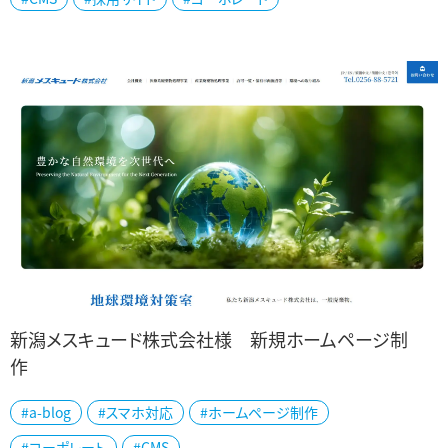
新潟メスキュード株式会社様 新規ホームページ制
作
新潟を拠点に、北陸・関東・沖縄へと事業を展開されている新潟メス
#a-blog
#スマホ対応
#ホームページ制作
キュード様の公式ホームページを制作いたしました。 同社は、有害物
#コーポレート
#CMS
質や感染性廃棄物など、多岐にわた...