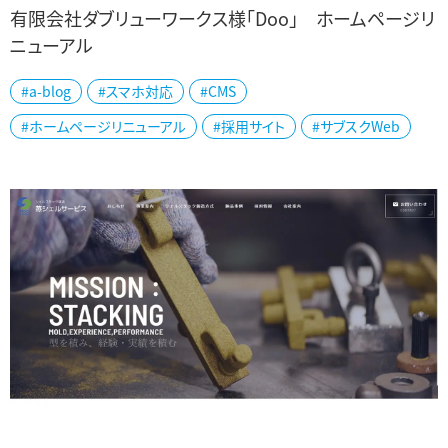
有限会社ダブリューワークス様「Doo」 ホームページリ
ニューアル
新潟市の有限会社ダブリューワークス様「Doo」の公式ホームページ
#a-blog
#スマホ対応
#CMS
を制作しました。 デイサービス施設運営及び福祉用具の販売をされ
#ホームページリニューアル
#採用サイト
#サブスクWeb
ています。 「Doo」グループ...