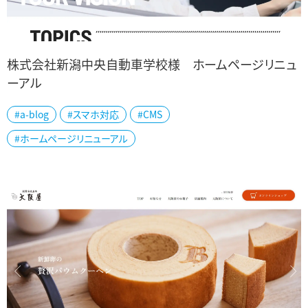
株式会社新潟中央自動車学校様 ホームページリニュ
ーアル
新潟市中央区の新潟中央自動車学校様のホームページを制作しま
#a-blog
#スマホ対応
#CMS
した。 新潟駅から徒歩15分の好立地で県外からの合宿生も多く在籍
#ホームページリニューアル
されています。 ホワイトベースにロ...