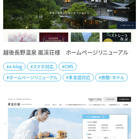
越後長野温泉 嵐渓荘様 ホームページリニューアル
#a-blog
#スマホ対応
#CMS
三条市の山里の一軒宿、「越後長野温泉 嵐渓荘」様のホームページ
#ホームページリニューアル
#多言語対応
#旅館・ホテル
をリニューアルしました。 国登録重要文化財の建物は創業のからの
歴史が醸す、風情ある名建築です。 ...