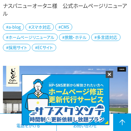
ナスパニューオータニ様 公式ホームページリニューア
ル
湯沢町のナスパニューオータニ様の公式ホームページをリニューア
#a-blog
#スマホ対応
#CMS
ルしました。 30周年を迎えられたナスパニューオータニ様は越後湯
沢の大自然の中にあり、夏はキャンプ...
#ホームページリニューアル
#旅館・ホテル
#多言語対応
#採用サイト
#ECサイト
電話をかける
お問い合わせ