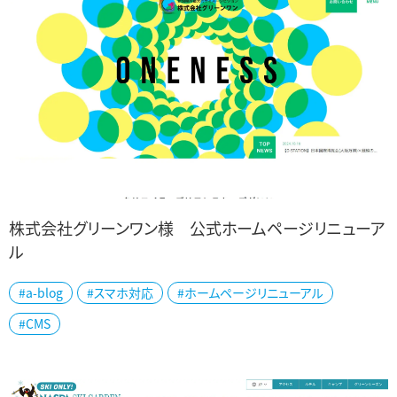
株式会社グリーンワン様 公式ホームページリニューア
ル
地元新潟の広告代理店、株式会社グリーンワン様の公式ホームペー
#a-blog
#スマホ対応
#ホームページリニューアル
ジを制作しました。 チラシ作りから動画制作、テレビ局への出稿、ネッ
#CMS
ト広告までワンストップでサポート...