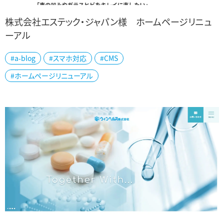
株式会社エステック・ジャパン様 ホームページリニュ
ーアル
新潟市西区の株式会社エステック・ジャパン様の公式ホームページを
#a-blog
#スマホ対応
#CMS
制作しました。 自動車のフロントガラスのリペア・交換、凹みのデント
#ホームページリニューアル
リペア、フィルムコーティングを...