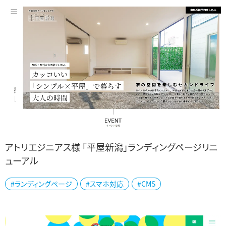
アトリエジニアス様 「平屋新潟」ランディングページリニ
ューアル
新潟市西区で建築・設計・施工をされているアトリエジニアス様の
#ランディングページ
#スマホ対応
#CMS
「平屋新潟」ランディングページをリニューアルしました。 「シンプル×
平屋」がコンセプトの「平屋...