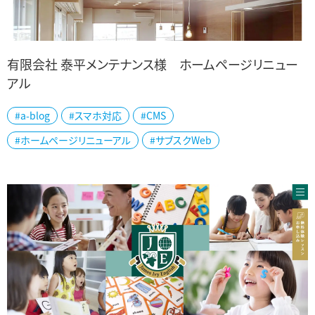
有限会社 泰平メンテナンス様 ホームページリニュー
アル
新潟市東区でマンション・オフィス・店舗・住宅のリノベーションを手が
#a-blog
#スマホ対応
#CMS
ける泰平メンテナンス様の公式ホームページを制作しました。 築年
#ホームページリニューアル
#サブスクWeb
経過により使いにくくなったマン...