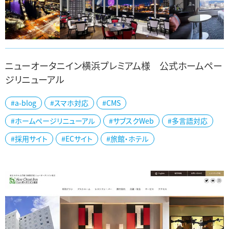
ニューオータニイン横浜プレミアム様 公式ホームペー
ジリニューアル
横浜市のニューオータニイン横浜プレミアム様の公式ホームページ
#a-blog
#スマホ対応
#CMS
をリニューアルしました。 桜木町駅直結でアクセスが良く、「横浜みな
とみらい」が一望できる夜景が最大...
#ホームページリニューアル
#サブスクWeb
#多言語対応
#採用サイト
#ECサイト
#旅館・ホテル