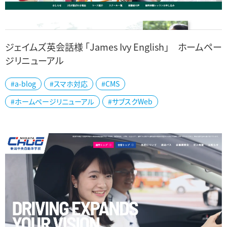
ジェイムズ英会話様 「James Ivy English」 ホームペー
ジリニューアル
仙台市を拠点に東北・新潟に多校展開されているジェイムズ英会話
#a-blog
#スマホ対応
#CMS
様の子供向けコース「James Ivy English」サイトのリニューアルをさ
#ホームページリニューアル
#サブスクWeb
せていただきました。...