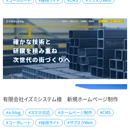
#コーポレート
#採用サイト
#CMS
#サブスクWeb
様向けに、コンピュータシステムや制...
有限会社イズミシステム様 新規ホームページ制作
#a-blog
#スマホ対応
#ホームページ制作
#CMS
新潟県田上町にある有限会社イズミシステム様のホームページを制
#コーポレート
#採用サイト
#サブスクWeb
作いたしました。 関東にも営業所を展開されているイズミシステム様