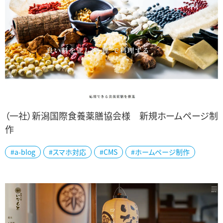
（一社）新潟国際食養薬膳協会様 新規ホームページ制
作
新潟市西区で、1968年創業の高津料理教室を先代から引き継ぎ、（一
#a-blog
#スマホ対応
#CMS
#ホームページ制作
社）新潟国際食養薬膳協会を設立。「国際食養薬膳師」資格認定事
業、薬膳レシピ開発、飲食店の薬膳監...