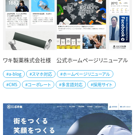
ワキ製薬株式会社様 公式ホームページリニューアル
#a-blog
#スマホ対応
#ホームページリニューアル
奈良県のワキ製薬株式会社様の公式ホームページをリニューアルし
#CMS
#コーポレート
#多言語対応
#採用サイト
ました。 明治15年創業の老舗製薬メーカーで、OEM・PBなど幅広く医
薬品・サプリメント商品の開発...