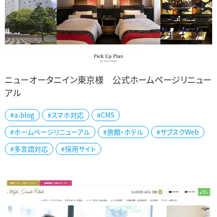
ニューオータニイン東京様 公式ホームページリニュー
アル
東京都品川区のニューオータニイン東京様の公式ホームページをリ
#a-blog
#スマホ対応
#CMS
ニューアルしました。 モノトーンベースに赤を随所に使用して都会的
#ホームページリニューアル
#旅館・ホテル
#サブスクWeb
で落ち着いたデザインにまとめました...
#多言語対応
#採用サイト