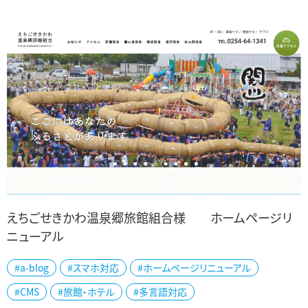
は、独自の流通システムを活用し、金...
えちごせきかわ温泉郷旅館組合様 ホームページリ
ニューアル
新潟県北部関川村の、えちごせきかわ温泉郷旅館組合様のホームペ
#a-blog
#スマホ対応
#ホームページリニューアル
ージリニューアルをしました。 雄大な荒川沿いに五つの温泉を持ち、
#CMS
#旅館・ホテル
#多言語対応
共同浴場や日帰り温泉施設から高級旅...