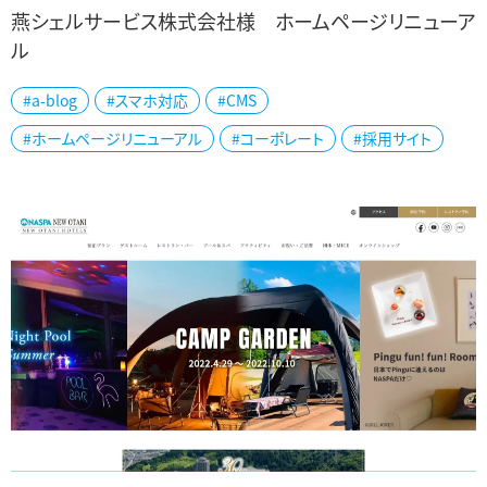
燕シェルサービス株式会社様 ホームページリニューア
ル
燕市の燕シェルサービス株式会社様の公式ホームページをリニュー
#a-blog
#スマホ対応
#CMS
アルしました。 寸法精度が高く、生産性の高いシェルスタック方式で
#ホームページリニューアル
#コーポレート
#採用サイト
鋳造する、高品質の金属パーツは、自...