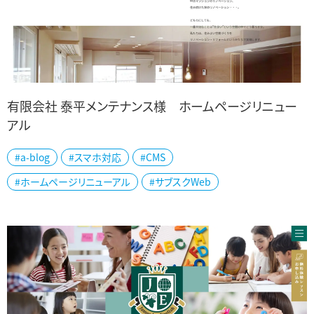
有限会社 泰平メンテナンス様 ホームページリニュー
アル
新潟市東区でマンション・オフィス・店舗・住宅のリノベーションを手が
#a-blog
#スマホ対応
#CMS
ける泰平メンテナンス様の公式ホームページを制作しました。 築年
#ホームページリニューアル
#サブスクWeb
経過により使いにくくなったマン...