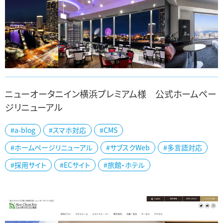
ニューオータニイン横浜プレミアム様 公式ホームペー
ジリニューアル
横浜市のニューオータニイン横浜プレミアム様の公式ホームページ
#a-blog
#スマホ対応
#CMS
をリニューアルしました。 桜木町駅直結でアクセスが良く、「横浜みな
とみらい」が一望できる夜景が最大...
#ホームページリニューアル
#サブスクWeb
#多言語対応
#採用サイト
#ECサイト
#旅館・ホテル