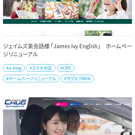
ジェイムズ英会話様 「James Ivy English」 ホームペー
ジリニューアル
仙台市を拠点に東北・新潟に多校展開されているジェイムズ英会話
#a-blog
#スマホ対応
#CMS
様の子供向けコース「James Ivy English」サイトのリニューアルをさ
#ホームページリニューアル
#サブスクWeb
せていただきました。...