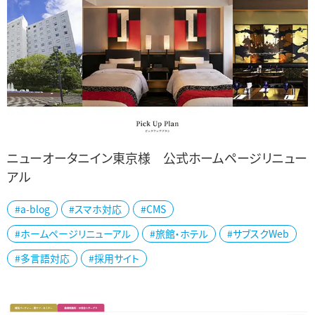
ニューオータニイン東京様 公式ホームページリニュー
アル
東京都品川区のニューオータニイン東京様の公式ホームページをリ
#a-blog
#スマホ対応
#CMS
ニューアルしました。 モノトーンベースに赤を随所に使用して都会的
#ホームページリニューアル
#旅館・ホテル
#サブスクWeb
で落ち着いたデザインにまとめました...
#多言語対応
#採用サイト