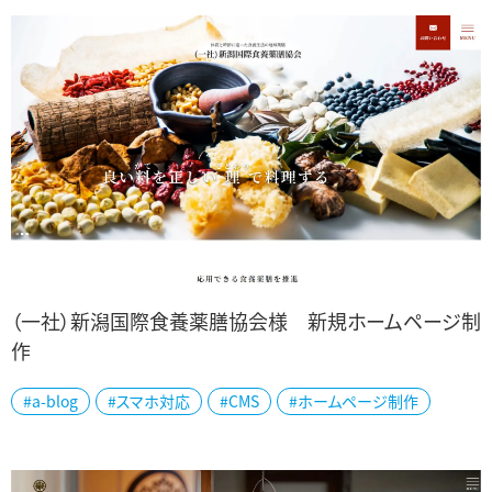
（一社）新潟国際食養薬膳協会様 新規ホームページ制
作
新潟市西区で、1968年創業の高津料理教室を先代から引き継ぎ、（一
#a-blog
#スマホ対応
#CMS
#ホームページ制作
社）新潟国際食養薬膳協会を設立。「国際食養薬膳師」資格認定事
業、薬膳レシピ開発、飲食店の薬膳監...