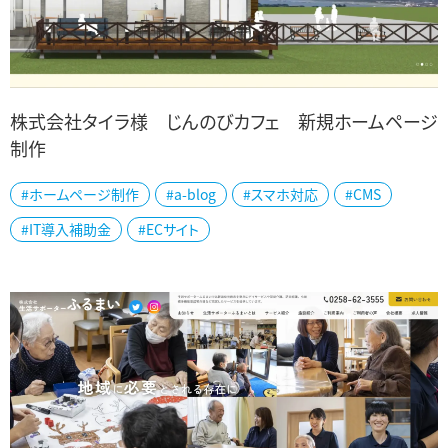
株式会社タイラ様 じんのびカフェ 新規ホームページ
制作
佐渡市の株式会社タイラ様 じんのびカフェの公式ホームページを制
#ホームページ制作
#a-blog
#スマホ対応
#CMS
作しました。 開放感あふれる青い海を望めながら食事ができる絶景
カフェ。美しい夕日を眺めながらカフ...
#IT導入補助金
#ECサイト