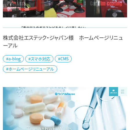
株式会社エステック・ジャパン様 ホームページリニュ
ーアル
新潟市西区の株式会社エステック・ジャパン様の公式ホームページを
#a-blog
#スマホ対応
#CMS
制作しました。 自動車のフロントガラスのリペア・交換、凹みのデント
#ホームページリニューアル
リペア、フィルムコーティングを...