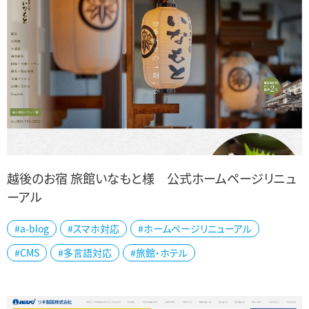
越後のお宿 旅館いなもと様 公式ホームページリニュ
ーアル
越後湯沢温泉 越後のお宿 旅館いなもと様の公式ホームページをリ
#a-blog
#スマホ対応
#ホームページリニューアル
ニューアルしました。 越後湯沢駅の目の前という好立地で、古くから
#CMS
#多言語対応
#旅館・ホテル
受け継がれてきた宿場町のおもてな...