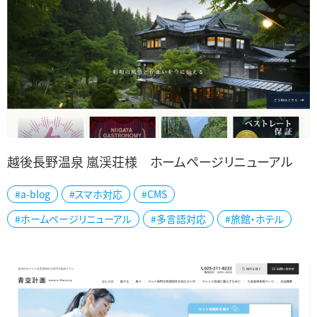
越後長野温泉 嵐渓荘様 ホームページリニューアル
#a-blog
#スマホ対応
#CMS
三条市の山里の一軒宿、「越後長野温泉 嵐渓荘」様のホームページ
#ホームページリニューアル
#多言語対応
#旅館・ホテル
をリニューアルしました。 国登録重要文化財の建物は創業のからの
歴史が醸す、風情ある名建築です。 ...