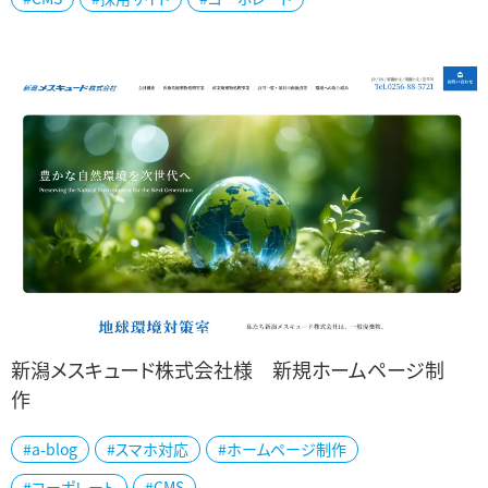
新潟メスキュード株式会社様 新規ホームページ制
作
新潟を拠点に、北陸・関東・沖縄へと事業を展開されている新潟メス
#a-blog
#スマホ対応
#ホームページ制作
キュード様の公式ホームページを制作いたしました。 同社は、有害物
#コーポレート
#CMS
質や感染性廃棄物など、多岐にわた...