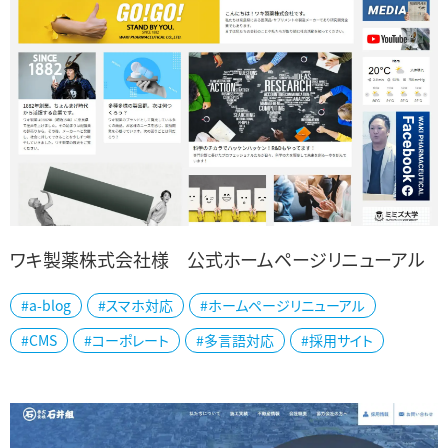
ワキ製薬株式会社様 公式ホームページリニューアル
#a-blog
#スマホ対応
#ホームページリニューアル
奈良県のワキ製薬株式会社様の公式ホームページをリニューアルし
#CMS
#コーポレート
#多言語対応
#採用サイト
ました。 明治15年創業の老舗製薬メーカーで、OEM・PBなど幅広く医
薬品・サプリメント商品の開発...