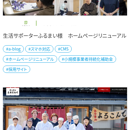
生活サポーターふるまい様 ホームページリニューアル
#a-blog
#スマホ対応
#CMS
見附市でデイサービスや訪問介護、訪問看護、小規模多機能型居宅
#ホームページリニューアル
#小規模事業者持続化補助金
介護をされている生活サポーターふるまい様の公式ホームページを
リニューアルしました。 お客様の状況に...
#採用サイト