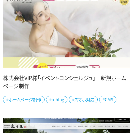
株式会社VIP様「イベントコンシェルジュ」 新規ホーム
ページ制作
新潟県下で冠婚葬祭業を幅広くグループ展開されている、株式会社
#ホームページ制作
#a-blog
#スマホ対応
#CMS
VIPグループ様「イベントコンシェルジュ」ホームページを新規制作し
ました。 「ウエディング」「キッ...