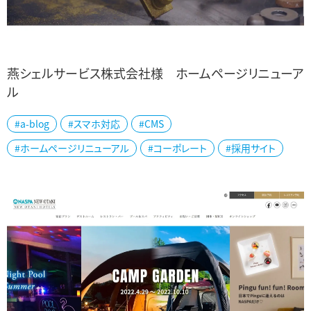
燕シェルサービス株式会社様 ホームページリニューア
ル
燕市の燕シェルサービス株式会社様の公式ホームページをリニュー
#a-blog
#スマホ対応
#CMS
アルしました。 寸法精度が高く、生産性の高いシェルスタック方式で
#ホームページリニューアル
#コーポレート
#採用サイト
鋳造する、高品質の金属パーツは、自...