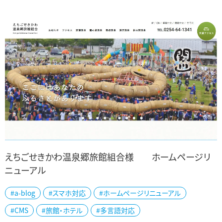
は、独自の流通システムを活用し、金...
えちごせきかわ温泉郷旅館組合様 ホームページリ
ニューアル
新潟県北部関川村の、えちごせきかわ温泉郷旅館組合様のホームペ
#a-blog
#スマホ対応
#ホームページリニューアル
ージリニューアルをしました。 雄大な荒川沿いに五つの温泉を持ち、
#CMS
#旅館・ホテル
#多言語対応
共同浴場や日帰り温泉施設から高級旅...