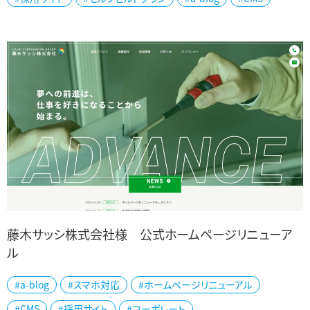
域に密着したサービスを展開するカーショップ・ヒコ様の公式ホーム
ページを、リニューアル制作い...
藤木サッシ株式会社様 公式ホームページリニューア
ル
新潟県聖籠町に本社を構える 藤木サッシ株式会社様の公式ホーム
#a-blog
#スマホ対応
#ホームページリニューアル
ページをリニューアル制作いたしました。 藤木サッシ様は、公共施設
#CMS
#採用サイト
#コーポレート
を中心としたサッシや外装パネル...