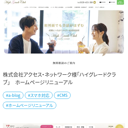
株式会社アクセス・ネットワーク様「ハイグレードクラ
ブ」 ホームページリニューアル
新潟市中央区の株式会社アクセス・ネットワーク様「ハイグレードクラ
#a-blog
#スマホ対応
#CMS
ブ」公式ホームページをリニューアルしました。 長野・富山・金沢・仙
#ホームページリニューアル
台にもオフィスを構える結婚相...