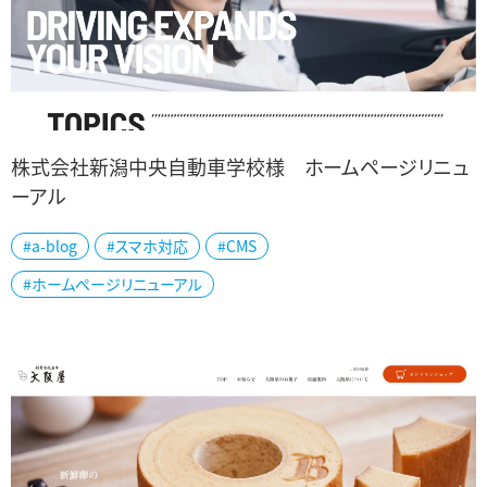
株式会社新潟中央自動車学校様 ホームページリニュ
ーアル
新潟市中央区の新潟中央自動車学校様のホームページを制作しま
#a-blog
#スマホ対応
#CMS
した。 新潟駅から徒歩15分の好立地で県外からの合宿生も多く在籍
#ホームページリニューアル
されています。 ホワイトベースにロ...