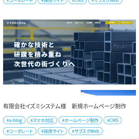
#コーポレート
#採用サイト
#CMS
#サブスクWeb
様向けに、コンピュータシステムや制...
有限会社イズミシステム様 新規ホームページ制作
#a-blog
#スマホ対応
#ホームページ制作
#CMS
新潟県田上町にある有限会社イズミシステム様のホームページを制
#コーポレート
#採用サイト
#サブスクWeb
作いたしました。 関東にも営業所を展開されているイズミシステム様