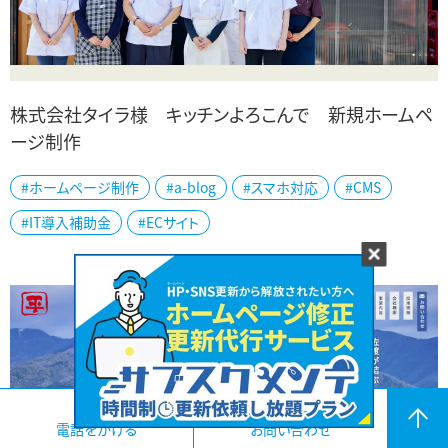
株式会社タイラ様 キッチンよろこんで 新規ホームペ
ージ制作
佐渡市の両津港近くのお食事処、「キッチンよろこんで」様のホームペ
#ホームページ制作
#a-blog
#スマホ対応
#CMS
ージを制作しました。 佐渡で捕れた新鮮な魚に佐渡産の米、佐渡の
地酒と佐渡産にこだわった人気のお...
#IT導入補助金
#ECサイト
電話をかける
お問い合わせ