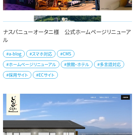
ナスパニューオータニ様 公式ホームページリニューア
ル
湯沢町のナスパニューオータニ様の公式ホームページをリニューア
#a-blog
#スマホ対応
#CMS
ルしました。 30周年を迎えられたナスパニューオータニ様は越後湯
沢の大自然の中にあり、夏はキャンプ...
#ホームページリニューアル
#旅館・ホテル
#多言語対応
#採用サイト
#ECサイト