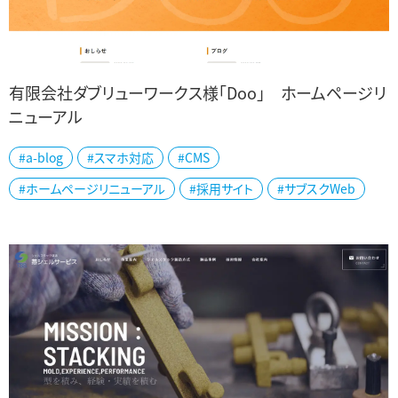
有限会社ダブリューワークス様「Doo」 ホームページリ
ニューアル
新潟市の有限会社ダブリューワークス様「Doo」の公式ホームページ
#a-blog
#スマホ対応
#CMS
を制作しました。 デイサービス施設運営及び福祉用具の販売をされ
#ホームページリニューアル
#採用サイト
#サブスクWeb
ています。 「Doo」グループ...