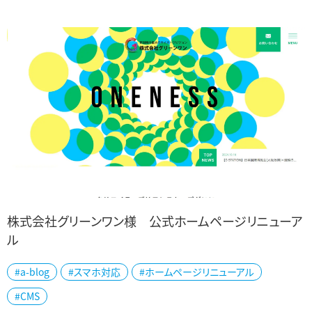
株式会社グリーンワン様 公式ホームページリニューア
ル
地元新潟の広告代理店、株式会社グリーンワン様の公式ホームペー
#a-blog
#スマホ対応
#ホームページリニューアル
ジを制作しました。 チラシ作りから動画制作、テレビ局への出稿、ネッ
#CMS
ト広告までワンストップでサポート...