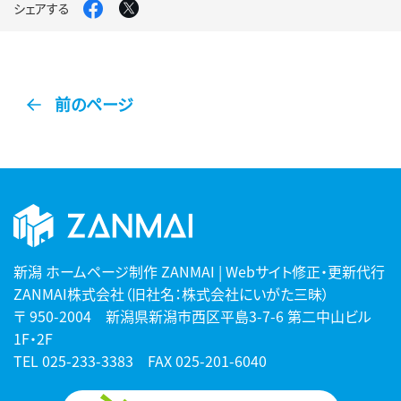
Facebook
X
シェアする
で
で
シ
シ
ェ
ェ
ア
ア
す
す
る
る
前のページ
新潟 ホームページ制作 ZANMAI | Webサイト修正・更新代行
ZANMAI株式会社（旧社名：株式会社にいがた三昧）
〒 950-2004 新潟県新潟市西区平島3-7-6 第二中山ビル
1F・2F
TEL
025-233-3383
FAX 025-201-6040