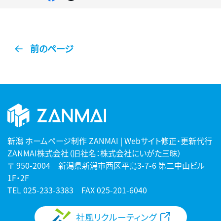
で
で
シ
シ
ェ
ェ
ア
ア
す
す
る
る
前のページ
新潟 ホームページ制作 ZANMAI | Webサイト修正・更新代行
ZANMAI株式会社（旧社名：株式会社にいがた三昧）
〒 950-2004 新潟県新潟市西区平島3-7-6 第二中山ビル
1F・2F
TEL
025-233-3383
FAX 025-201-6040
社風リクルーティング