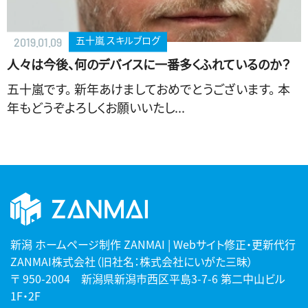
五十嵐 スキルブログ
2019.01.09
人々は今後、何のデバイスに一番多くふれているのか？
五十嵐です。 新年あけましておめでとうございます。 本
年もどうぞよろしくお願いいたし...
新潟 ホームページ制作 ZANMAI | Webサイト修正・更新代行
ZANMAI株式会社（旧社名：株式会社にいがた三昧）
〒 950-2004 新潟県新潟市西区平島3-7-6 第二中山ビル
1F・2F