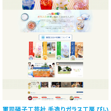
軍司硝子工芸社 手造りガラス工房 びい