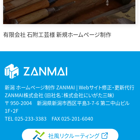
有限会社 石附工芸様 新規ホームページ制作
新潟 ホームページ制作 ZANMAI | Webサイト修正・更新代行
ZANMAI株式会社（旧社名：株式会社にいがた三昧）
〒 950-2004 新潟県新潟市西区平島3-7-6 第二中山ビル
1F・2F
TEL
025-233-3383
FAX 025-201-6040
社風リクルーティング