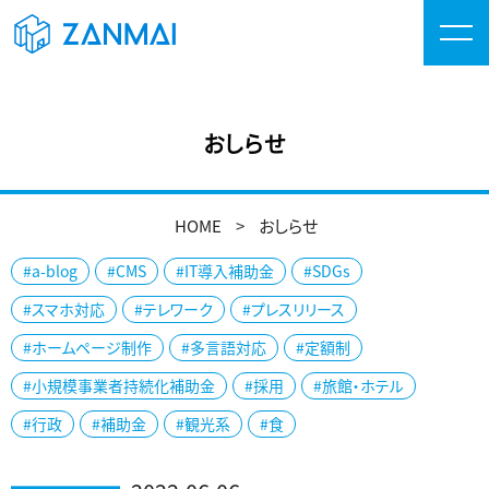
おしらせ
HOME
おしらせ
#a-blog
#CMS
#IT導入補助金
#SDGs
#スマホ対応
#テレワーク
#プレスリリース
#ホームページ制作
#多言語対応
#定額制
#小規模事業者持続化補助金
#採用
#旅館・ホテル
#行政
#補助金
#観光系
#食