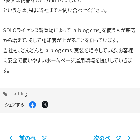
・膨大な商品をWebカタログにしたい
という方は、是非当社までお問い合わせください。
SOLOライセンス新登場によって「a-blog cms」を使う人が底辺
から増えて、そして認知度が上がることを願っています。
当社も、どんどんと「a-blog cms」実装を増やしていき、お客様
に安全で使いやすいホームページ運用環境を提供していきま
す。
タ
a-blog
グ
Facebook
X
シェアする
で
で
シ
シ
ェ
ェ
ア
ア
す
す
る
る
前のページ
次のページ