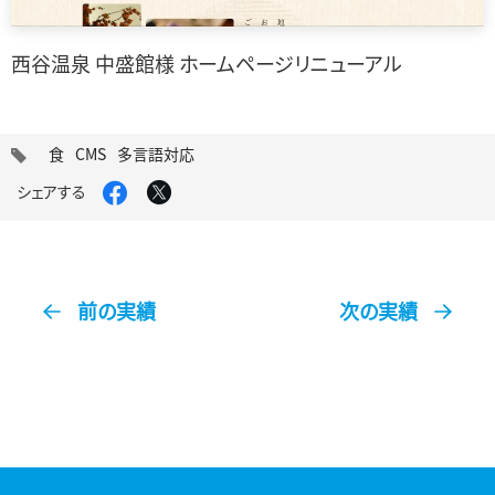
西谷温泉 中盛館様 ホームページリニューアル
タ
食
CMS
多言語対応
グ
Facebook
X
シェアする
で
で
シ
シ
ェ
ェ
ア
ア
す
す
る
る
前の実績
次の実績