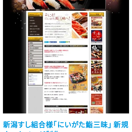
新潟すし組合様「にいがた鮨三昧」 新規